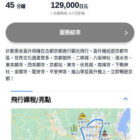
45
129,000
分鐘
日元
1 包機費用 3人可登機
服務結束
計劃乘坐直升飛機在古都京都進行觀光飛行。直升機巡遊京都市
區，世界文化遺產眾多，京都御所、二條城、八坂神社、清水寺、
東本願寺、西本願寺、京都站、東寺、伏見城、南禪寺、下鴨神
社、金閣寺、龍安寺、平安神宮、嵐山等從直升機上。立即暢遊京
都！
飛行課程/亮點