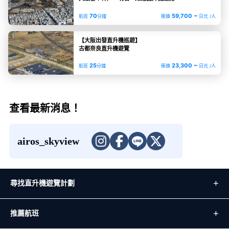
70
59,700 ~
航班
分鐘
衝鋒
日元 /人
【大阪出發直升機巡遊】
古都奈良直升機遊覽
25
23,300 ~
航班
分鐘
衝鋒
日元 /人
查看最新消息！
airos_skyview
尋找直升機遊覽計劃
推薦航班