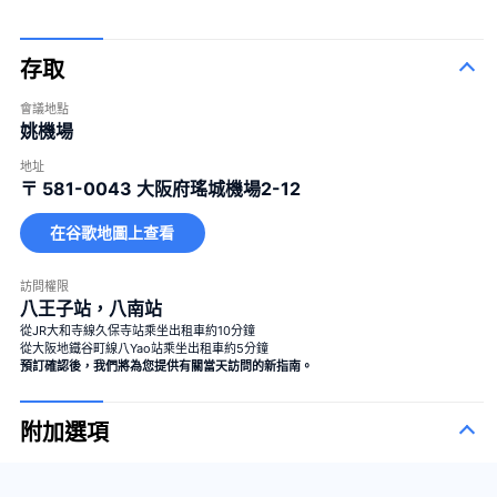
存取
會議地點
姚機場
地址
〒 581-0043
大阪府瑤城機場2-12
在谷歌地圖上查看
訪問權限
八王子站，八南站
從JR大和寺線久保寺站乘坐出租車約10分鐘
從大阪地鐵谷町線八Yao站乘坐出租車約5分鐘
預訂確認後，我們將為您提供有關當天訪問的新指南。
附加選項