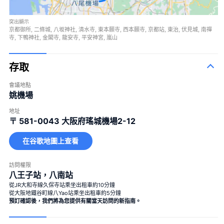
突出顯示
京都御所, 二條城, 八坂神社, 清水寺, 東本願寺, 西本願寺, 京都站, 東治, 伏見城, 南禪
寺, 下鴨神社, 金閣寺, 龍安寺, 平安神宮, 嵐山
存取
會議地點
姚機場
地址
〒 581-0043
大阪府瑤城機場2-12
在谷歌地圖上查看
訪問權限
八王子站，八南站
從JR大和寺線久保寺站乘坐出租車約10分鐘
從大阪地鐵谷町線八Yao站乘坐出租車約5分鐘
預訂確認後，我們將為您提供有關當天訪問的新指南。