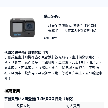
借出GoPro
想保存你的飛行記憶嗎？ 你會收到一
張SD卡，可以在當天把數據帶回家。
4,900JPY
巡遊和觀光飛行計劃的吸引力
計劃乘坐直升飛機在古都京都進行觀光飛行。直升機巡遊京都市
區，世界文化遺產眾多，京都御所、二條城、八坂神社、清水寺、
東本願寺、西本願寺、京都站、東寺、伏見城、南禪寺、下鴨神
社、金閣寺、龍安寺、平安神宮、嵐山等從直升機上。立即暢遊京
都！
機票費用
129,000
班機費用(3人可登機)
日元（含税）
乘客人數
每人費用