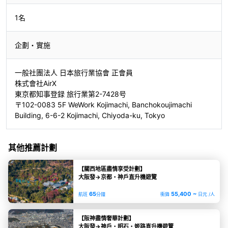
1名
企劃・實施
一般社團法人 日本旅行業協會 正會員
株式會社AirX
東京都知事登録 旅行業第2-7428号
〒102-0083 5F WeWork Kojimachi, Banchokoujimachi
Building, 6-6-2 Kojimachi, Chiyoda-ku, Tokyo
其他推薦計劃
【關西地區盡情享受計劃】
大阪發→京都・神戶直升機遊覽
65
55,400 ~
航班
分鐘
衝鋒
日元 /人
【阪神盡情奢華計劃】
大阪發→神戶・明石・姬路直升機遊覽