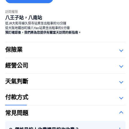
訪問權限
八王子站，八南站
大花束
從JR大和寺線久保寺站乘坐出租車約10分鐘
從大阪地鐵谷町線八Yao站乘坐出租車約5分鐘
預訂確認後，我們將為您提供有關當天訪問的新指南。
保險業
經營公司
詳細資料
大花束
＋¥29,800
Description Of Operators
天氣判斷
第一航空
The Syllabary Order
付款方式
常見問題
季節性花束