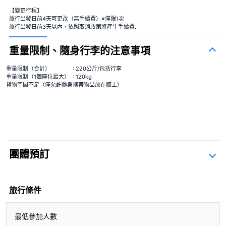
【變更行程】
旅行出發日前4天可更改（無手續費）※僅限1次
旅行出發日前3天以內，依照取消政策將產生手續費.
重量限制、隨身行李的注意事項
重量限制（合計）
: 220公斤/包括行李
重量限制（1個座位最大）
: 120kg
貨物空間不足（僅允許隨身攜帶物品放在膝上）
團體預訂
查詢表
旅行條件
最低參加人數