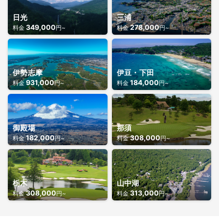
Q.
ヘリコプターは安全ですか？
日光
三浦
A.
機体は点検、管理し万全に整え、飛行実績豊富なパイロットが運航を担当
349,000
278,000
料金
円~
料金
円~
します。安全面への配慮から、当日の天候・風速によってはフライトを中
止することもあります。
伊勢志摩
伊豆・下田
931,000
184,000
料金
円~
料金
円~
御殿場
那須
182,000
308,000
料金
円~
料金
円~
栃木
山中湖
308,000
313,000
料金
円~
料金
円~