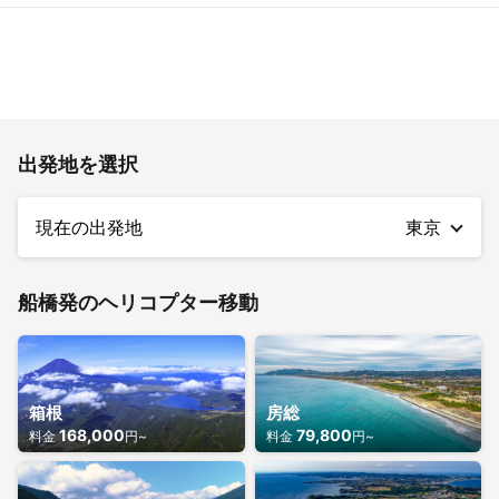
A.
「第三者・乗客包括賠償責任保険」
契約の航空機の所有、使用または管理に起因し、偶然な事故によって機外
第三者乗客包括賠償責任保険
詳細
の第三者または乗客の生命または身体を害し、あるいは機外の第三者の財
物または乗客の手荷物に損害を与えたことにより法律上の損害賠償責任を
負担された場合、保険金をお支払いする保険です。
Q.
当日の流れを教えてください
出発地を選択
A.
①お出かけ前に必ずメールをご確認ください。※悪天候等によりフライト
が中止になる場合は、メールをお送りしています。
②集合時間ちょうどに集合場所までお越しください。（早く着きすぎる
現在の出発地
東京
と待ち時間が長い可能性がございます。）
③係員による受付後、搭乗の際の注意点をご説明します。
④定刻となりましたら機内へご案内いたします。（予定よりご案内が早
くなる可能性もございます。）
船橋発のヘリコプター移動
⑤現地ヘリポートへ到着後はすぐに解散いただけます。
Q.
荷物はどのくらい乗りますか？
A.
荷物は機内持ち込みサイズ（キャリーバッグは除く）の手荷物のみ、お一
人さま１つずつお持ち込みいただけます。当日出発地でサイズがオーバー
箱根
房総
していると判断された場合、持ち込みしていただけない場合もございます
168,000
79,800
料金
円~
料金
円~
ので、あらかじめお問い合わせの上ご確認いただきます様よろしくお願い
いたします。