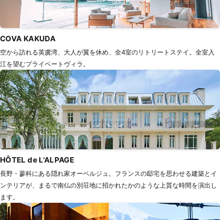
COVA KAKUDA
空から訪れる英虞湾、大人が翼を休め、全4室のリトリートステイ。全室入
江を望むプライベートヴィラ。
HÔTEL de L'ALPAGE
長野・蓼科にある隠れ家オーベルジュ。フランスの邸宅を思わせる建築とイ
ンテリアが、まるで南仏の別荘地に招かれたかのような上質な時間を演出し
ます。