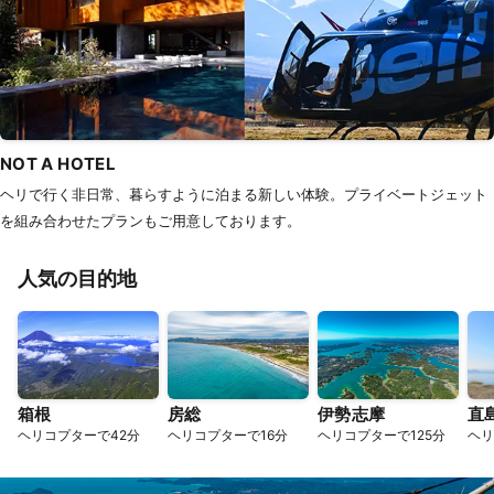
NOT A HOTEL
ヘリで行く非日常、暮らすように泊まる新しい体験。プライベートジェット
を組み合わせたプランもご用意しております。
人気の目的地
箱根
房総
伊勢志摩
直
ヘリコプターで42分
ヘリコプターで16分
ヘリコプターで125分
ヘリ