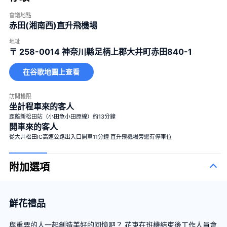
會議地點
赤田(湘南西)直升飛機場
地址
〒 258-0014
神奈川縣足柄上郡大井町赤田840-1
在谷歌地圖上查看
訪問權限
坐計程車來的客人
距離新松田站（小田急小田原線）約13分鐘
開車來的客人
從大井松田IC高速公路出入口開車11分鐘 直升飛機場旁邊有停車位
附加選項
鮮花禮品
與重要的人一起創造美好的回憶吧？ 花束在班機結束後工作人員會