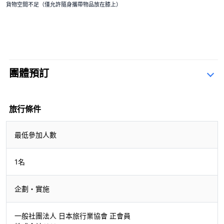
貨物空間不足（僅允許隨身攜帶物品放在膝上）
團體預訂
季節性花束
＋¥13,000
查詢表
旅行條件
最低參加人數
1名
企劃・實施
一般社團法人 日本旅行業協會 正會員