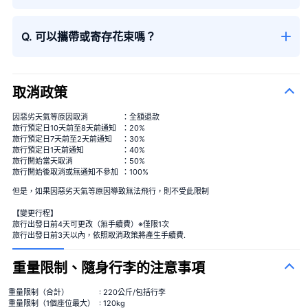
Q. 可以攜帶或寄存花束嗎？
大花束
取消政策
因惡劣天氣等原因取消
：全額退款
旅行預定日10天前至8天前通知
：20%
旅行預定日7天前至2天前通知
：30%
旅行預定日1天前通知
：40%
旅行開始當天取消
：50%
大花束
＋¥29,800
旅行開始後取消或無通知不參加
：100%
但是，如果因惡劣天氣等原因導致無法飛行，則不受此限制
【變更行程】
旅行出發日前4天可更改（無手續費）※僅限1次
旅行出發日前3天以內，依照取消政策將產生手續費.
重量限制、隨身行李的注意事項
季節性花束
重量限制（合計）
: 220公斤/包括行李
重量限制（1個座位最大）
: 120kg