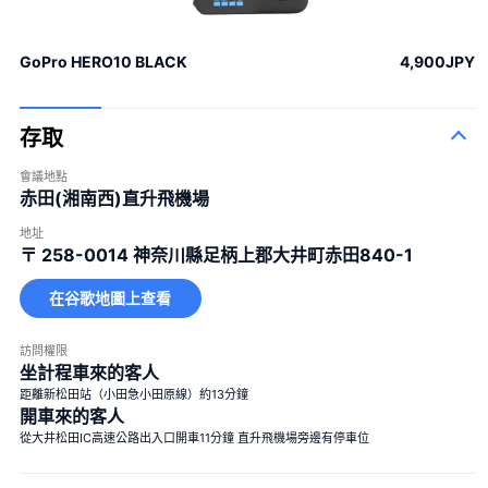
GoPro HERO10 BLACK
4,900JPY
存取
會議地點
赤田(湘南西)直升飛機場
地址
〒 258-0014
神奈川縣足柄上郡大井町赤田840-1
在谷歌地圖上查看
訪問權限
100束玫瑰花
坐計程車來的客人
100%的愛
距離新松田站（小田急小田原線）約13分鐘
一束12朵玫瑰
婚姻
開車來的客人
40束玫瑰
從大井松田IC高速公路出入口開車11分鐘 直升飛機場旁邊有停車位
真愛
108束玫瑰
婚姻