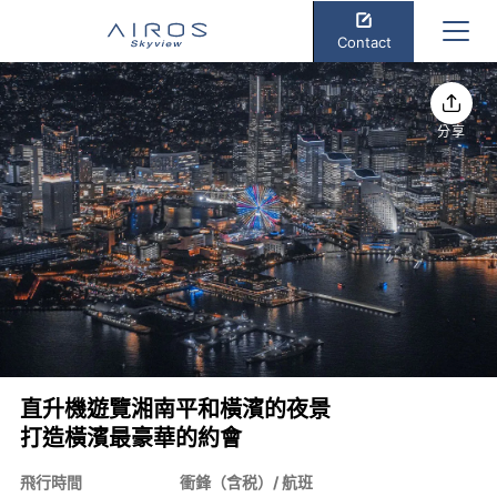
Contact
分享
直升機遊覽湘南平和橫濱的夜景
打造橫濱最豪華的約會
飛行時間
衝鋒（含税）/ 航班