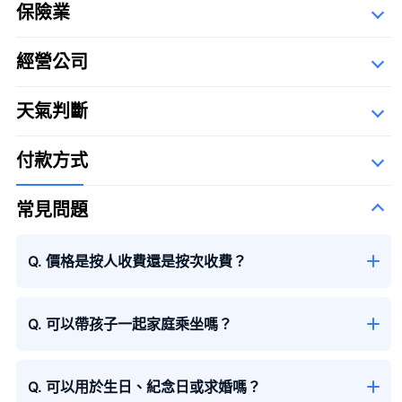
保險業
99+1束玫瑰
1 飛行中＋99 降落後
經營公司
詳細資料
Description Of Operators
天氣判斷
匠航空有限公司
The Syllabary Order
付款方式
100束玫瑰花
100%的愛
＋¥120,000
常見問題
一束12朵玫瑰
婚姻
＋¥25,000
40束玫瑰
真愛
＋¥49,800
Q. 價格是按人收費還是按次收費？
108束玫瑰
婚姻
＋¥150,000
99+1束玫瑰
1 飛行中＋99 降落後
＋¥125,000
Q. 可以帶孩子一起家庭乘坐嗎？
Q. 可以用於生日、紀念日或求婚嗎？