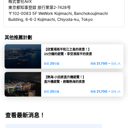
株式會社AirX
東京都知事登録 旅行業第2-7428号
〒102-0083 5F WeWork Kojimachi, Banchokoujimachi
Building, 6-6-2 Kojimachi, Chiyoda-ku, Tokyo
其他推薦計劃
【欣賞湘南平和江之島的夜景！】
25分鐘的遊覽，享受湘南平的夜景
25
21,700 ~
航班
分鐘
衝鋒
日元 /人
【熱海·小田原直升機遊覽！】
直升機遊覽，俯瞰熱海的夜景
25
21,700 ~
航班
分鐘
衝鋒
日元 /人
查看最新消息！