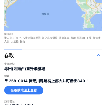
突出顯示
港未來, 莊南平, 八景島海洋樂園, 江之島海蠟燭, 湘南海岸, 茅崎, 稻村崎, 平塚, 橫濱唐
人街, 大三橋, 鎌倉
存取
會議地點
赤田(湘南西)直升飛機場
地址
〒 258-0014
神奈川縣足柄上郡大井町赤田840-1
在谷歌地圖上查看
訪問權限