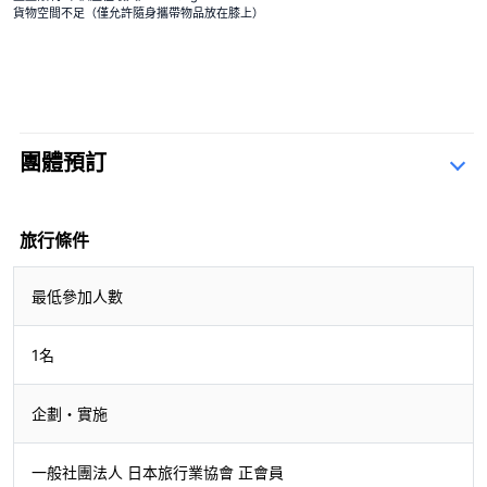
貨物空間不足（僅允許隨身攜帶物品放在膝上）
團體預訂
查詢表
旅行條件
最低參加人數
1名
企劃・實施
一般社團法人 日本旅行業協會 正會員