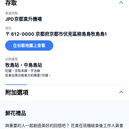
存取
會議地點
JPD京都直升機場
地址
〒 612-0000
京都府京都市伏見區柳島島牧島島1
在谷歌地圖上查看
訪問權限
牧島站，中島島站
近鐵，京阪本線，宇治線
從車站乘出租車大約需要7分鐘。
附加選項
鮮花禮品
與重要的人一起創造美好的回憶吧？ 花束在班機結束後工作人員會