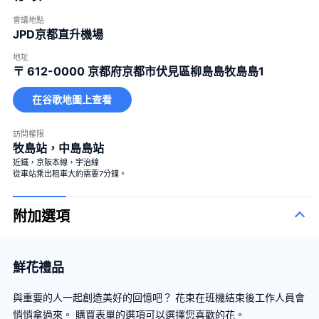
會議地點
JPD京都直升機場
地址
〒 612-0000
京都府京都市伏見區柳島島牧島島1
在谷歌地圖上查看
訪問權限
牧島站，中島島站
近鐵，京阪本線，宇治線
從車站乘出租車大約需要7分鐘。
附加選項
鮮花禮品
與重要的人一起創造美好的回憶吧？ 花束在班機結束後工作人員會
悄悄拿過來。 購買表單的選項可以選擇您喜歡的花。