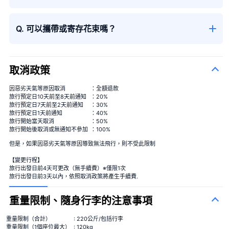
季節性花束
＋¥13,000
Q. 可以攜帶或寄存花束嗎？
取消政策
因惡劣天氣等原因取消
：全額退款
旅行預定日10天前至8天前通知
：20%
旅行預定日7天前至2天前通知
：30%
旅行預定日1天前通知
：40%
旅行開始當天取消
：50%
旅行開始後取消或無通知不參加
：100%
但是，如果因惡劣天氣等原因導致無法飛行，則不受此限制
【變更行程】
旅行出發日前4天可更改（無手續費）※僅限1次
旅行出發日前3天以內，依照取消政策將產生手續費.
重量限制、隨身行李的注意事項
重量限制（合計）
: 220公斤/包括行李
重量限制（1個座位最大）
: 120kg