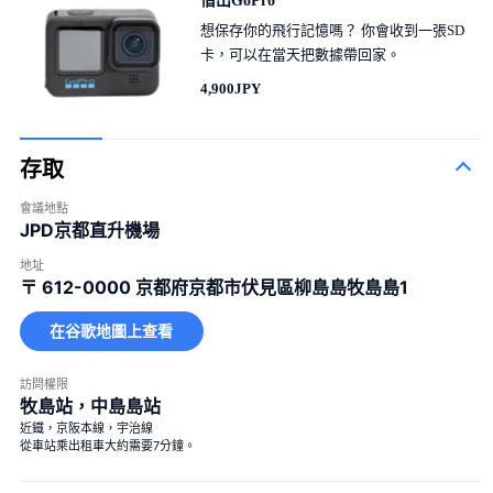
借出GoPro
想保存你的飛行記憶嗎？ 你會收到一張SD
卡，可以在當天把數據帶回家。
4,900JPY
存取
會議地點
JPD京都直升機場
地址
〒 612-0000
京都府京都市伏見區柳島島牧島島1
在谷歌地圖上查看
訪問權限
牧島站，中島島站
大花束
近鐵，京阪本線，宇治線
從車站乘出租車大約需要7分鐘。