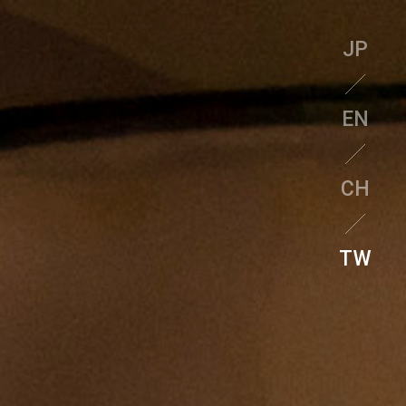
JP
EN
CH
TW