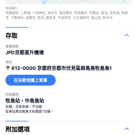
突出顯示
京都御所, 二條城, 八坂神社, 清水寺, 東本願寺, 西本願寺, 京都站, 東治, 伏見城, 南禪
寺, 下鴨神社, 金閣寺, 桂河, 龍安寺, 平安神宮, 大正電影村, 嵐山站, 鈴木寺
存取
會議地點
JPD京都直升機場
地址
〒 612-0000
京都府京都市伏見區柳島島牧島島1
在谷歌地圖上查看
訪問權限
牧島站，中島島站
近鐵，京阪本線，宇治線
從車站乘出租車大約需要7分鐘。
附加選項