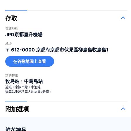
存取
會議地點
JPD京都直升機場
地址
〒 612-0000
京都府京都市伏見區柳島島牧島島1
在谷歌地圖上查看
訪問權限
牧島站，中島島站
近鐵，京阪本線，宇治線
從車站乘出租車大約需要7分鐘。
附加選項
鮮花禮品