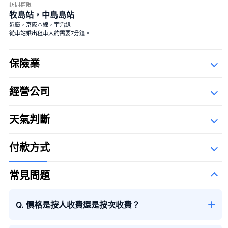
訪問權限
牧島站，中島島站
大花束
近鐵，京阪本線，宇治線
從車站乘出租車大約需要7分鐘。
保險業
經營公司
詳細資料
大花束
＋¥29,800
Description Of Operators
天氣判斷
匠航空有限公司
The Syllabary Order
付款方式
常見問題
季節性花束
Q. 價格是按人收費還是按次收費？