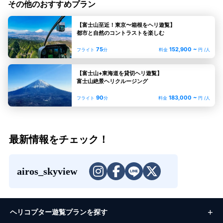
その他のおすすめプラン
【富士山至近！東京〜箱根をヘリ遊覧】
都市と自然のコントラストを楽しむ
75
152,900 ~
フライト
分
料金
円 /人
【富士山+東海道を貸切ヘリ遊覧】
富士山絶景ヘリクルージング
90
183,000 ~
フライト
分
料金
円 /人
最新情報をチェック！
airos_skyview
ヘリコプター遊覧プランを探す