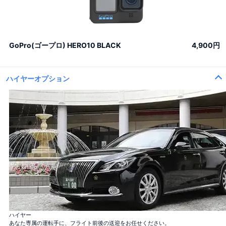
GoPro(ゴープロ) HERO10 BLACK
4,900円
ハイヤーオプション
バラ100本花束
「100％の愛」
バラ12本花束
ハイヤー
「結婚してください」
あなた専属の運転手に、フライト前後の送迎をお任せください。
バラ40本花束