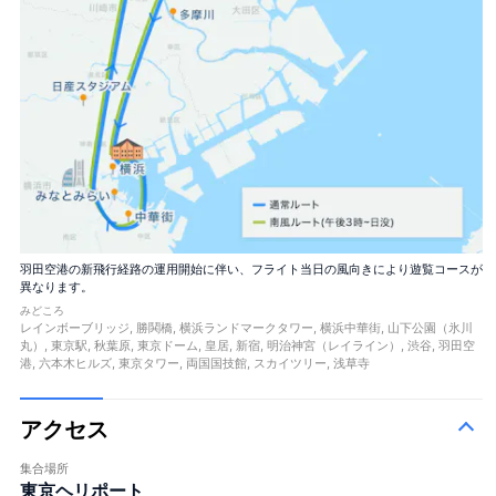
羽田空港の新飛行経路の運用開始に伴い、フライト当日の風向きにより遊覧コースが
異なります。
みどころ
レインボーブリッジ, 勝鬨橋, 横浜ランドマークタワー, 横浜中華街, 山下公園（氷川
丸）, 東京駅, 秋葉原, 東京ドーム, 皇居, 新宿, 明治神宮（レイライン）, 渋谷, 羽田空
港, 六本木ヒルズ, 東京タワー, 両国国技館, スカイツリー, 浅草寺
アクセス
集合場所
東京ヘリポート