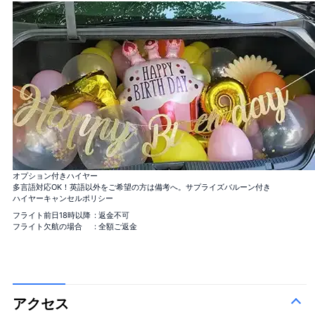
「真実の愛」
バラ108本花束
「結婚してください」
バラ99+1本花束
1本機内＋着陸後99本, サプライズ演出に！
オプション付きハイヤー
バラ100本花束
「100％の愛」
＋¥120,000
多言語対応OK！英語以外をご希望の方は備考へ。サプライズバルーン付き
バラ12本花束
ハイヤーキャンセルポリシー
「結婚してください」
＋¥25,000
フライト前日18時以降
: 返金不可
バラ40本花束
「真実の愛」
＋¥49,800
フライト欠航の場合
: 全額ご返金
バラ108本花束
「結婚してください」
＋¥150,000
バラ99+1本花束
1本機内＋着陸後99本, サプライ
＋
ズ演出に！
¥125,000
アクセス