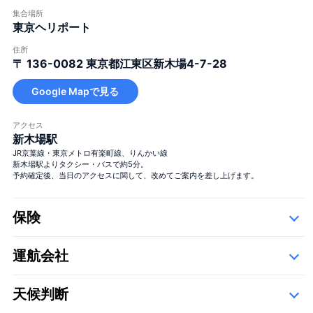
集合場所
東京ヘリポート
住所
〒 136-0082
東京都江東区新木場4-7-28
大きな花束
Google Mapで見る
アクセス
新木場駅
JR京葉線・東京メトロ有楽町線、りんかい線
新木場駅よりタクシー・バスで約5分。
予約確定後、当日のアクセスに関して、改めてご案内を差し上げます。
大きな花束
保険
＋¥29,800
運航会社
詳細
以下の運航会社で、空き状況に応じて運航いたします。
天候判断