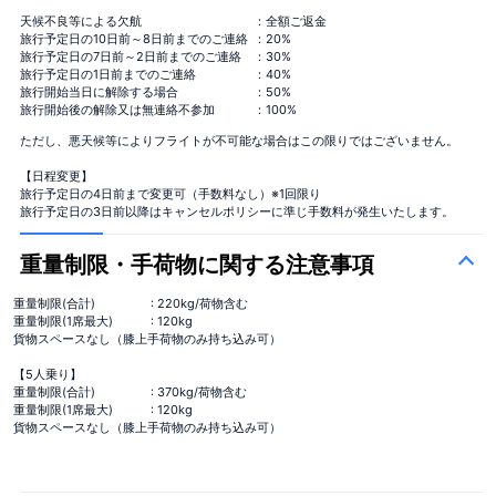
天候不良等による欠航
：全額ご返金
旅行予定日の10日前～8日前までのご連絡
：20%
旅行予定日の7日前～2日前までのご連絡
：30%
旅行予定日の1日前までのご連絡
：40%
旅行開始当日に解除する場合
：50%
旅行開始後の解除又は無連絡不参加
：100%
ただし、悪天候等によりフライトが不可能な場合はこの限りではございません。
【日程変更】
旅行予定日の4日前まで変更可（手数料なし）※1回限り
旅行予定日の3日前以降はキャンセルポリシーに準じ手数料が発生いたします。
重量制限・手荷物に関する注意事項
重量制限(合計)
: 220kg/荷物含む
重量制限(1席最大)
: 120kg
貨物スペースなし（膝上手荷物のみ持ち込み可）
【5人乗り】
重量制限(合計)
: 370kg/荷物含む
重量制限(1席最大)
: 120kg
貨物スペースなし（膝上手荷物のみ持ち込み可）