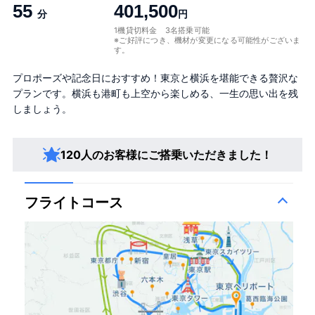
55
401,500
分
円
1機貸切料金 3名搭乗可能
※ご好評につき、機材が変更になる可能性がございま
す。
プロポーズや記念日におすすめ！東京と横浜を堪能できる贅沢な
プランです。横浜も港町も上空から楽しめる、一生の思い出を残
しましょう。
120人のお客様にご搭乗いただきました！
フライトコース