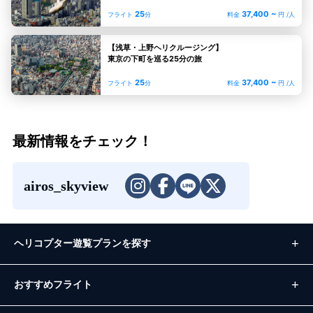
25
37,400 ~
フライト
分
料金
円 /人
【浅草・上野ヘリクルージング】
東京の下町を巡る25分の旅
25
37,400 ~
フライト
分
料金
円 /人
最新情報をチェック！
airos_skyview
ヘリコプター遊覧プランを探す
おすすめフライト