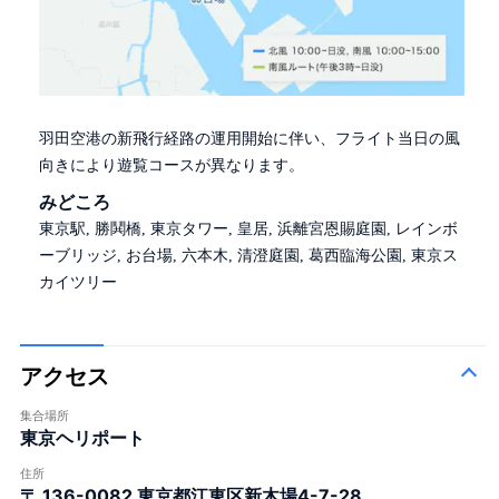
羽田空港の新飛行経路の運用開始に伴い、フライト当日の風
向きにより遊覧コースが異なります。
みどころ
東京駅, 勝鬨橋, 東京タワー, 皇居, 浜離宮恩賜庭園, レインボ
ーブリッジ, お台場, 六本木, 清澄庭園, 葛西臨海公園, 東京ス
カイツリー
アクセス
集合場所
東京ヘリポート
住所
〒 136-0082
東京都江東区新木場4-7-28