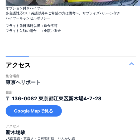
オプション付きハイヤー
バラ100本花束
「100％の愛」
＋¥120,000
多言語対応OK！英語以外をご希望の方は備考へ。サプライズバルーン付き
バラ12本花束
ハイヤーキャンセルポリシー
「結婚してください」
＋¥25,000
フライト前日18時以降
: 返金不可
バラ40本花束
「真実の愛」
＋¥49,800
フライト欠航の場合
: 全額ご返金
バラ108本花束
「結婚してください」
＋¥150,000
バラ99+1本花束
1本機内＋着陸後99本, サプライ
＋
ズ演出に！
¥125,000
アクセス
集合場所
東京ヘリポート
住所
〒 136-0082
東京都江東区新木場4-7-28
大きな花束
Google Mapで見る
アクセス
新木場駅
JR京葉線・東京メトロ有楽町線、りんかい線