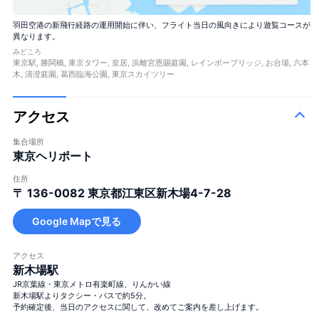
羽田空港の新飛行経路の運用開始に伴い、フライト当日の風向きにより遊覧コースが
異なります。
みどころ
東京駅, 勝鬨橋, 東京タワー, 皇居, 浜離宮恩賜庭園, レインボーブリッジ, お台場, 六本
木, 清澄庭園, 葛西臨海公園, 東京スカイツリー
アクセス
集合場所
東京ヘリポート
住所
〒 136-0082
東京都江東区新木場4-7-28
Google Mapで見る
アクセス
新木場駅
JR京葉線・東京メトロ有楽町線、りんかい線
新木場駅よりタクシー・バスで約5分。
予約確定後、当日のアクセスに関して、改めてご案内を差し上げます。