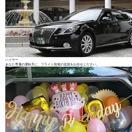
バラ100本花束
「100％の愛」
バラ12本花束
ハイヤー
「結婚してください」
あなた専属の運転手に、フライト前後の送迎をお任せください。
バラ40本花束
「真実の愛」
バラ108本花束
「結婚してください」
バラ99+1本花束
1本機内＋着陸後99本, サプライズ演出に！