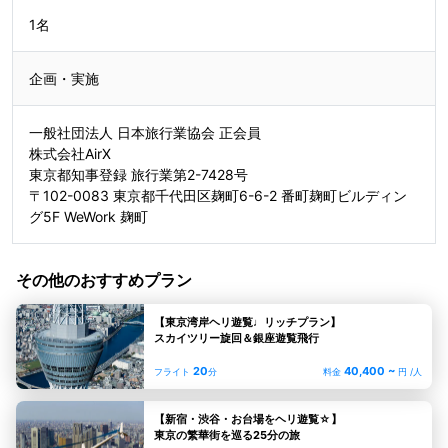
1名
企画・実施
一般社団法人 日本旅行業協会 正会員
株式会社AirX
東京都知事登録 旅行業第2-7428号
〒102-0083 東京都千代田区麹町6-6-2 番町麹町ビルディン
グ5F WeWork 麹町
その他のおすすめプラン
【東京湾岸ヘリ遊覧♩リッチプラン】
スカイツリー旋回＆銀座遊覧飛行
20
40,400 ~
フライト
分
料金
円 /人
【新宿・渋谷・お台場をヘリ遊覧☆】
東京の繁華街を巡る25分の旅