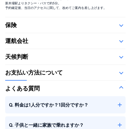
新木場駅よりタクシー・バスで約5分。
予約確定後、当日のアクセスに関して、改めてご案内を差し上げます。
大きな花束
保険
＋¥29,800
運航会社
詳細
以下の運航会社で、空き状況に応じて運航いたします。
天候判断
お支払い方法について
季節の花束
よくある質問
Q. 料金は1人分ですか？1回分ですか？
Q. 子供と一緒に家族で乗れますか？
季節の花束
＋¥13,000