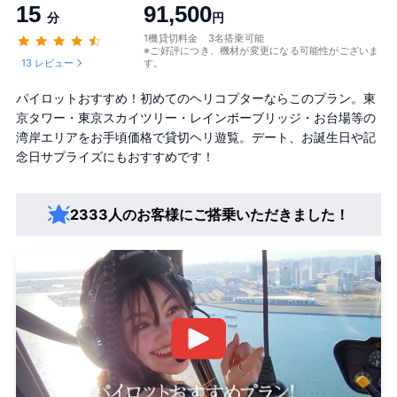
15
91,500
分
円
1機貸切料金 3名搭乗可能
※ご好評につき、機材が変更になる可能性がございま
13 レビュー
す。
パイロットおすすめ！初めてのヘリコプターならこのプラン。東
京タワー・東京スカイツリー・レインボーブリッジ・お台場等の
湾岸エリアをお手頃価格で貸切ヘリ遊覧。デート、お誕生日や記
念日サプライズにもおすすめです！
2333人のお客様にご搭乗いただきました！