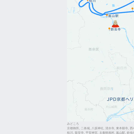
みどころ
京都御所, 二条城, 八坂神社, 清水寺, 東本願寺, 西本
桂川, 龍安寺, 平安神宮, 太奏映画村, 嵐山駅, 鈴虫