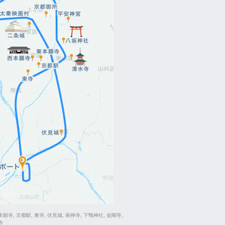
願寺, 京都駅, 東寺, 伏見城, 南禅寺, 下鴨神社, 金閣寺,
寺