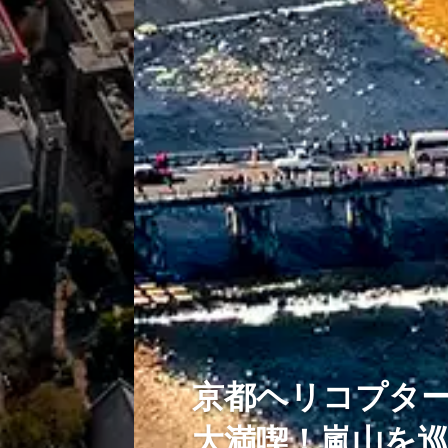
京都ヘリコプタ
大満喫！嵐山を