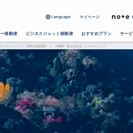
Language
マイページ
ター移動便
ビジネスジェット移動便
おすすめプラン
サービ
デイクルージング・昼間の遊覧飛行
>
大満喫！嵐山を巡るヘリクルージング