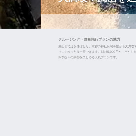
クルージング・遊覧飛行プランの魅力
嵐山まで足を伸ばした、京都の神社仏閣を空から大満喫
リにてゆったり一望できます。1名35,000円〜、空か
四季折々の京都を楽しめる人気プランです。