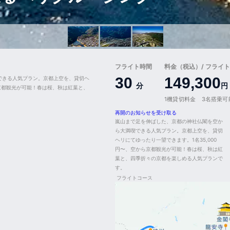
フライト時間
料金（税込）/ フライト
30
149,300
できる人気プラン。京都上空を、貸切ヘ
分
円
ら京都観光が可能！春は桜、秋は紅葉と、
1機貸切料金 3名搭乗可
再開のお知らせを受け取る
嵐山まで足を伸ばした、京都の神社仏閣を空か
ら大満喫できる人気プラン。京都上空を、貸切
ヘリにてゆったり一望できます。1名35,000
円〜、空から京都観光が可能！春は桜、秋は紅
葉と、四季折々の京都を楽しめる人気プランで
す。
フライトコース