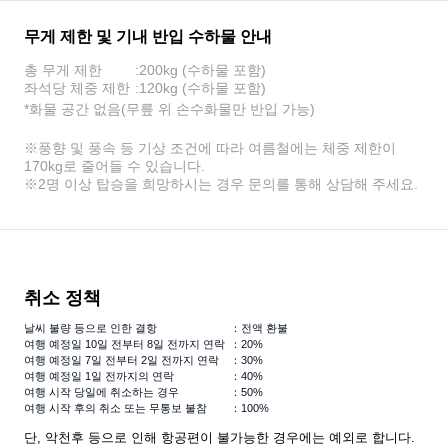
무게 제한 및 기내 반입 수하물 안내
총 무게 제한
:200kg (수하물 포함)
좌석당 체중 제한
:120kg (수하물 포함)
*화물 공간 없음(무릎 위 손수화물만 반입 가능)
※풍향 및 풍속 등 기상 조건에 따라 여름철에는 체중 제한이
170kg로 줄어들 수 있습니다.
※2명 이상 탑승을 희망하시는 경우 문의를 통해 상담해 주세요.
취소 정책
날씨 불량 등으로 인한 결항
：전액 환불
여행 예정일 10일 전부터 8일 전까지 연락
：20%
여행 예정일 7일 전부터 2일 전까지 연락
：30%
여행 예정일 1일 전까지의 연락
：40%
여행 시작 당일에 취소하는 경우
：50%
여행 시작 후의 취소 또는 무통보 불참
：100%
단, 악천후 등으로 인해 항공편이 불가능한 경우에는 예외로 합니다.