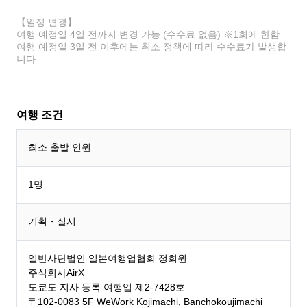
【일정 변경】
여행 예정일 4일 전까지 변경 가능 (수수료 없음) ※1회에 한함
여행 예정일 3일 전 이후에는 취소 정책에 따라 수수료가 발생합
니다.
여행 조건
최소 출발 인원
1명
기획・실시
일반사단법인 일본여행업협회 정회원
주식회사AirX
도쿄도 지사 등록 여행업 제2-7428호
〒102-0083 5F WeWork Kojimachi, Banchokoujimachi