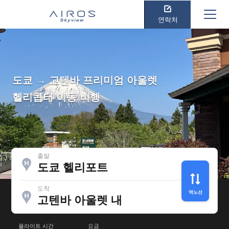
연락처
도쿄 → 고텐바 프리미엄 아울렛
헬리콥터 이동 비행
출발
도쿄 헬리포트
도착
역노선
고텐바 아울렛 내
플라이트 시간
요금