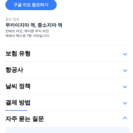
구글 지도 참조하기
큰 꽃다발
접근 정보
무카이지마 역, 중소지마 역
킨테쓰 라인, 케이한 우지 라인
역에서 택시로 7분 거리입니다.
보험 유형
Safety
항공사
큰 꽃다발
＋¥29,800
세부사항
아래의 운항 업체들,
날씨 정책
타쿠미 항공 기업
결제 방법
자주 묻는 질문
시즌의 꽃다발