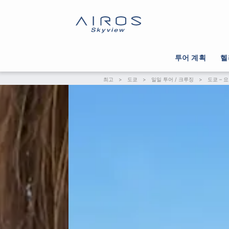
투어 계획
헬
최고
>
도쿄
>
일일 투어 / 크루징
>
도쿄 – 