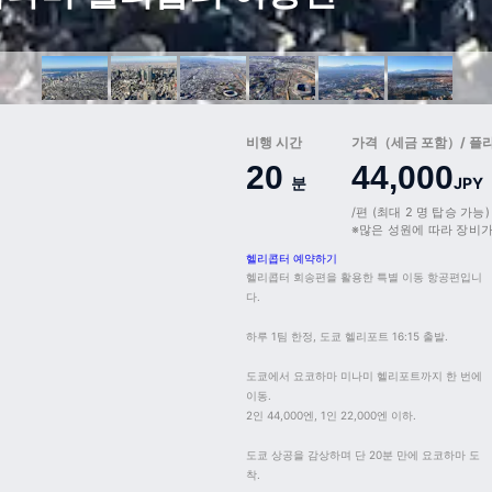
비행 시간
가격（세금 포함）/ 플
20
44,000
분
JPY
/편 (최대 2 명 탑승 가능)
※많은 성원에 따라 장비가
헬리콥터 예약하기
헬리콥터 회송편을 활용한 특별 이동 항공편입니
다.

하루 1팀 한정, 도쿄 헬리포트 16:15 출발.

도쿄에서 요코하마 미나미 헬리포트까지 한 번에 
이동.

2인 44,000엔, 1인 22,000엔 이하.

도쿄 상공을 감상하며 단 20분 만에 요코하마 도
착.
