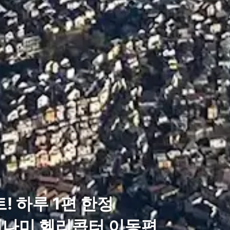
! 하루 1편 한정
미나미 헬리콥터 이동편