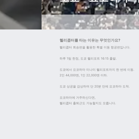
헬리콥터를 타는 이유는 무엇인가요?
헬리콥터 회송편을 활용한 특별 이동 항공편입니다.

하루 1팀 한정, 도쿄 헬리포트 16:15 출발.

도쿄에서 요코하마 미나미 헬리포트까지 한 번에 이동.

2인 44,000엔, 1인 22,000엔 이하.

도쿄 상공을 감상하며 단 20분 만에 요코하마 도착.

요코하마에 거주하신다면,

헬리콥터 출퇴근도 가능할지도 모릅니다.