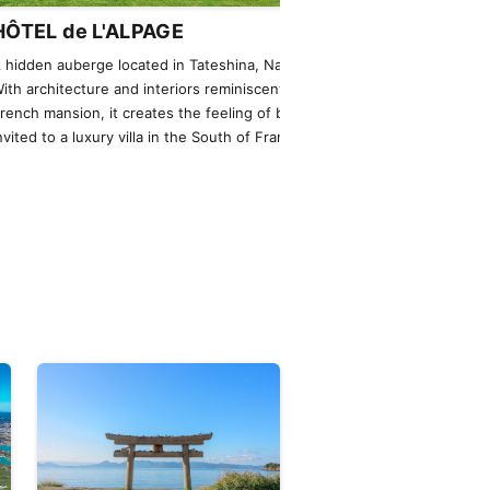
HÔTEL de L'ALPAGE
NOT A HOT
 hidden auberge located in Tateshina, Nagano.
An extraordinary
ith architecture and interiors reminiscent of a
helicopter, offer
rench mansion, it creates the feeling of being
were living there
nvited to a luxury villa in the South of France.
private jets are a