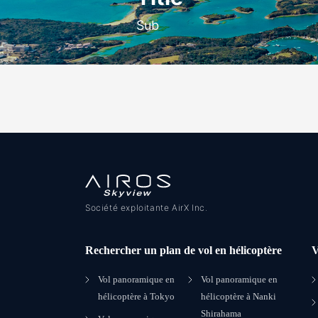
Sub
Société exploitante AirX Inc.
Rechercher un plan de vol en hélicoptère
V
Vol panoramique en
Vol panoramique en
hélicoptère à Tokyo
hélicoptère à Nanki
Shirahama