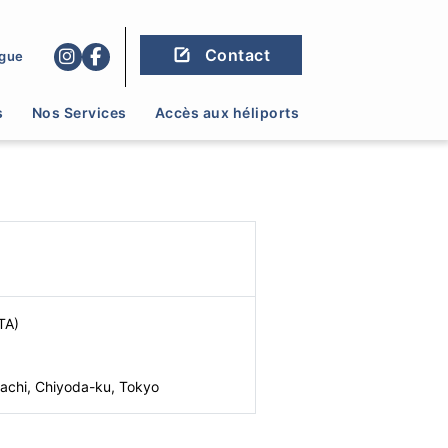
Contact
gue
s
Nos Services
Accès aux héliports
TA)
achi, Chiyoda-ku, Tokyo