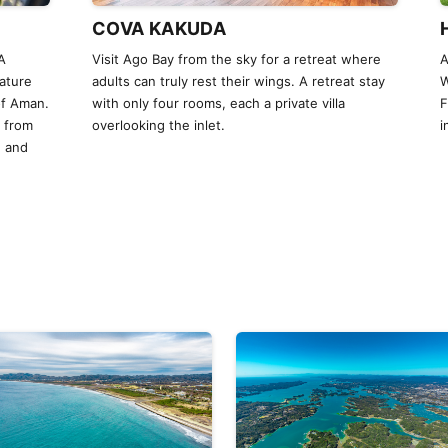
COVA KAKUDA
A
Visit Ago Bay from the sky for a retreat where
A
ature
adults can truly rest their wings. A retreat stay
W
of Aman.
with only four rooms, each a private villa
F
y from
overlooking the inlet.
i
, and