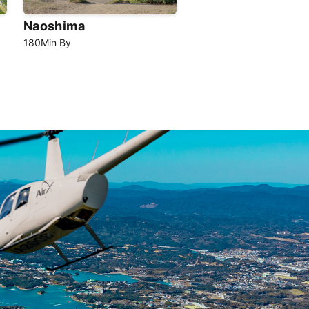
Naoshima
180
Min
By