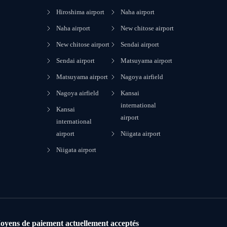
Hiroshima airport
Naha airport
Naha airport
New chitose airport
New chitose airport
Sendai airport
Sendai airport
Matsuyama airport
Matsuyama airport
Nagoya airfield
Nagoya airfield
Kansai
international
Kansai
airport
international
airport
Niigata airport
Niigata airport
oyens de paiement actuellement acceptés