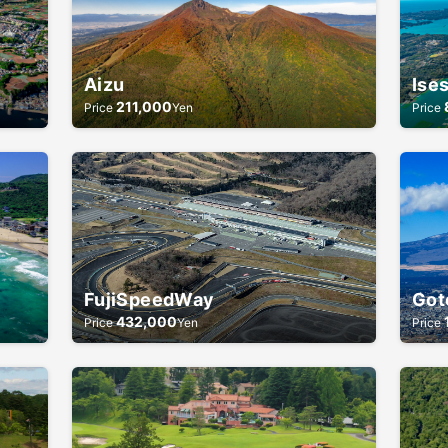
Aizu
Ise
211,000
Price
Yen
Price
FujiSpeedWay
Got
432,000
Price
Yen
Price