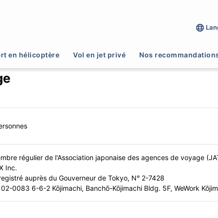
Lan
rt en hélicoptère
Vol en jet privé
Nos recommandation
ge
ersonnes
mbre régulier de l'Association japonaise des agences de voyage (JA
X Inc.
registré auprès du Gouverneur de Tokyo, N° 2-7428
02-0083 6-6-2 Kōjimachi, Banchō-Kōjimachi Bldg. 5F, WeWork Kōjim