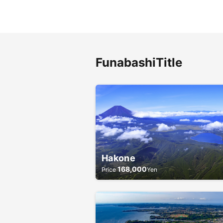
Funabashi
Title
Hakone
168,000
Price
Yen