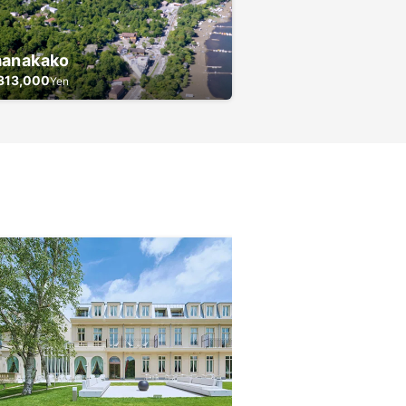
anakako
313,000
Yen