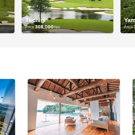
Tochigi
Yam
308,000
Price
Yen
Price