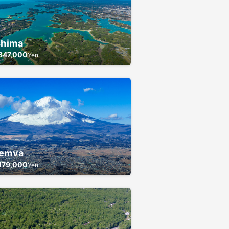
shima
847,000
Yen
emva
179,000
Yen