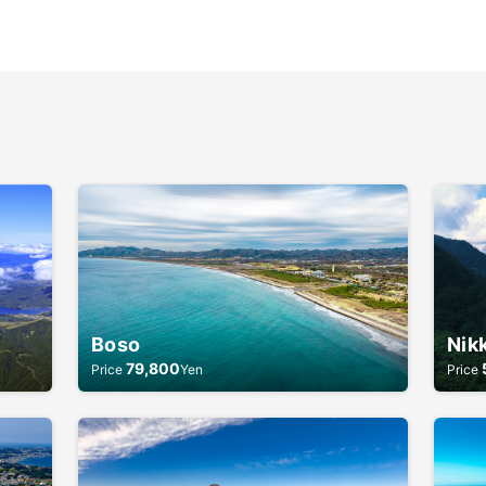
Boso
Nik
79,800
Price
Yen
Price