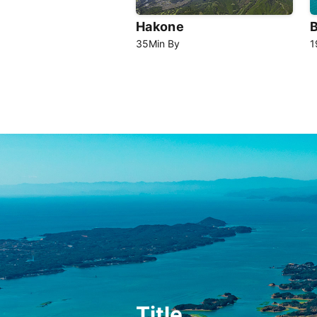
Hakone
35
Min
By
1
Title