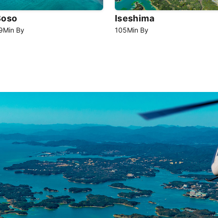
Boso
Iseshima
9
Min
By
105
Min
By