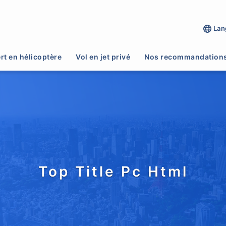
Lan
rt en hélicoptère
Vol en jet privé
Nos recommandation
Top Title Pc Html