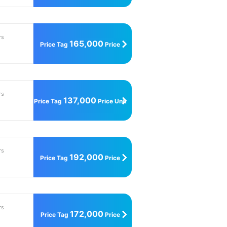
rs
165,000
Price Tag
Price
Unit
rs
137,000
Price Tag
Price Unit
rs
192,000
Price Tag
Price
Unit
rs
172,000
Price Tag
Price