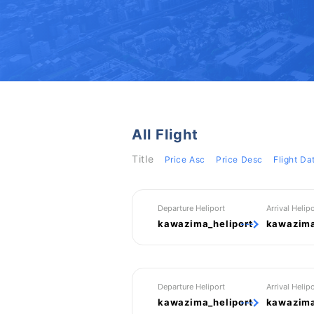
All Flight
Title
Price Asc
Price Desc
Flight Da
Departure Heliport
Arrival Helipo
kawazima_heliport
---
kawazima
Departure Heliport
Arrival Helipo
kawazima_heliport
---
kawazima