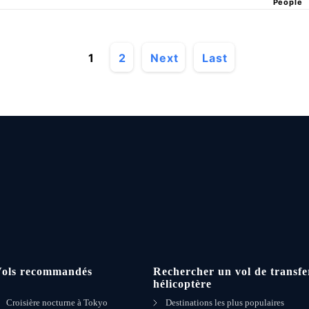
People
1
2
Next
Last
Vols recommandés
Rechercher un vol de transfe
hélicoptère
Croisière nocturne à Tokyo
Destinations les plus populaires