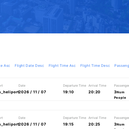
te Asc
Flight Date Desc
Flight Time Asc
Flight Time Desc
Passeng
rt
Date
Departure Time
Arrival Time
Passenge
_heliport
2026 / 11 / 07
19:10
20:20
3
Num
People
rt
Date
Departure Time
Arrival Time
Passenge
_heliport
2026 / 11 / 07
19:15
20:25
3
Num