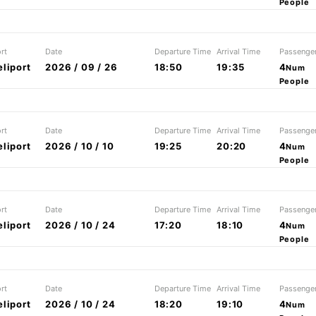
People
rt
Date
Departure Time
Arrival Time
Passenge
liport
2026 / 09 / 26
18:50
19:35
4
Num
People
rt
Date
Departure Time
Arrival Time
Passenge
liport
2026 / 10 / 10
19:25
20:20
4
Num
People
rt
Date
Departure Time
Arrival Time
Passenge
liport
2026 / 10 / 24
17:20
18:10
4
Num
People
rt
Date
Departure Time
Arrival Time
Passenge
liport
2026 / 10 / 24
18:20
19:10
4
Num