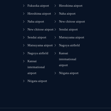
Fukuoka airport
Hiroshima airport
Hiroshima airport
Naha airport
Naha airport
New chitose airport
New chitose airport
Sendai airport
Sendai airport
Matsuyama airport
Matsuyama airport
Nagoya airfield
Nagoya airfield
Kansai
international
Kansai
airport
international
airport
Niigata airport
Niigata airport