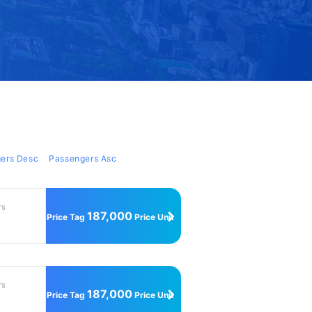
ers Desc
Passengers Asc
rs
187,000
Price Tag
Price Unit
rs
187,000
Price Tag
Price Unit