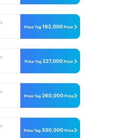
Unit
rs
192,000
Price Tag
Price
Unit
rs
227,000
Price Tag
Price
Unit
rs
260,000
Price Tag
Price
Unit
rs
300,000
Price Tag
Price