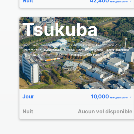
Nuit
42,400
Yen~/personne
Tsukuba
Découvrez les sites touristiques de Tsukuba en hélicoptère.Ville
universitaire, JAXA, Mont Tsukuba, Lac Kasumigaura, Grand Bouddha
d’Ushiku, Ami Premium Outlet, Ibaraki Flower Park
Jour
10,000
Yen~/personne
Nuit
Aucun vol disponible