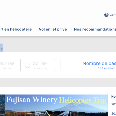
 vues de Tokyo depuis un hélicop
Lan
n hélicoptère parfait pour un rendez-vous, une demande en mar
tique.
rt en hélicoptère
Vol en jet privé
Nos recommandation
re
ournée
Soirée
Nombre de pas
1 à 5 personnes
0:00~17:00
18:00~20:00
No
20
20