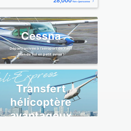
28,000
Yen~/personne
24.12.01
【Terminé】2024 Christmas Event Begins!
Cessna
Départ/arrivée à l’aéroport de Yao !
Plan de vol en petit avion !
Transfert
hélicoptère
avantageux
Pour les vols mystère, c'est par ici