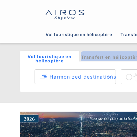
Les plus belles
dez-
Avec AirX, profitez d’un vol e
célébration ou une visite touris
Vol touristique en hélicoptère
Transfe
Vol touristique en
Transfert en hélicoptè
hélicoptère
J
1