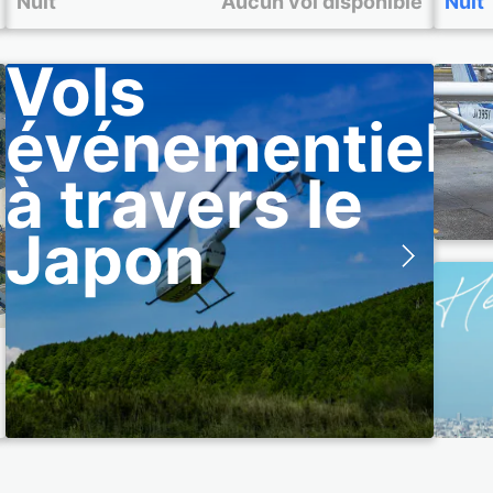
Nuit
Aucun vol disponible
Nuit
20
Vols
événementiels
à travers le
Japon