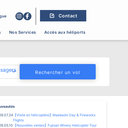
tère
Contact
Vol panora
gue
iage, une
Un plan de survol en 
s
Nos Services
Accès aux héliports
sagers
uveautés
26.07.24
【Visite en hélicoptère】Maebashi Day & Fireworks
Flights
26.05.10
【Nouvelles ventes】Fujisan Winery Helicopter Tour