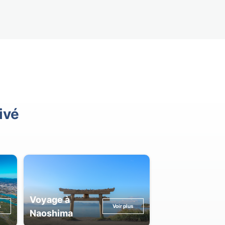
ivé
Voyage à
s
Voir plus
Naoshima