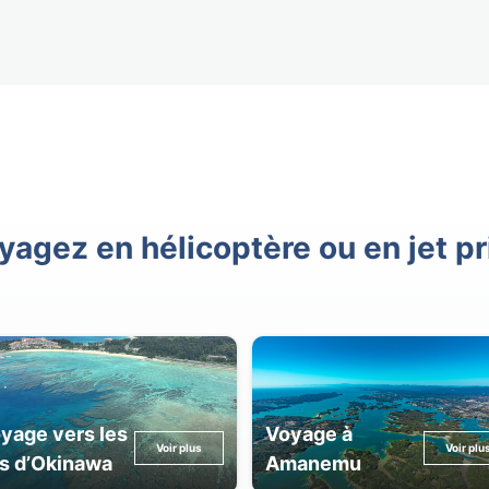
yagez en hélicoptère ou en jet pr
yage vers les
Voyage à
Voir plus
Voir plu
es d’Okinawa
Amanemu