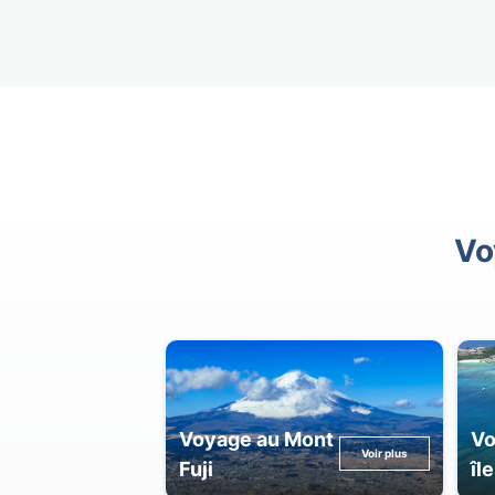
Vo
Voyage au Mont
Vo
Voir plus
Fuji
îl