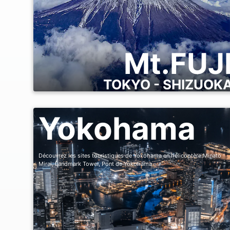
Mt.FUJ
TOKYO - SHIZUOK
Yokohama
Découvrez les sites touristiques de Yokohama en hélicoptère.Minato
Mirai, Landmark Tower, Pont de Yokohama