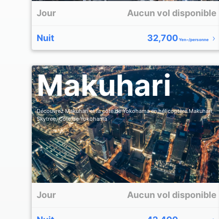
Jour
Aucun vol disponible
Nuit
32,700
Yen~/personne
Makuhari
Découvrez Makuhari et la côte de Yokohama en hélicoptère.Makuhari,
Skytree, Côte de Yokohama
Jour
Aucun vol disponible