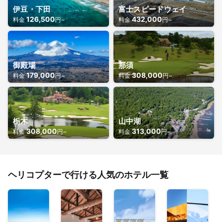
伊豆・下田
富士スピードウェイ
126,500
432,000
料金
円~
料金
円~
御殿場
那須
179,000
308,000
料金
円~
料金
円~
栃木
山中湖
308,000
313,000
料金
円~
料金
円~
ヘリコプターで行ける人気のホテル一覧