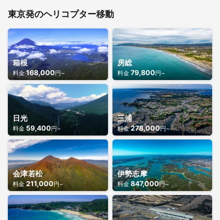
東京発のヘリコプター移動
箱根
房総
168,000
79,800
料金
円~
料金
円~
日光
三浦
59,400
278,000
料金
円~
料金
円~
会津若松
伊勢志摩
211,000
847,000
料金
円~
料金
円~