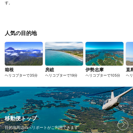
す。
人気の目的地
箱根
房総
伊勢志摩
直
ヘリコプターで35分
ヘリコプターで19分
ヘリコプターで105分
ヘリ
移動便トップ
目的地周辺のヘリポートがご利用できます