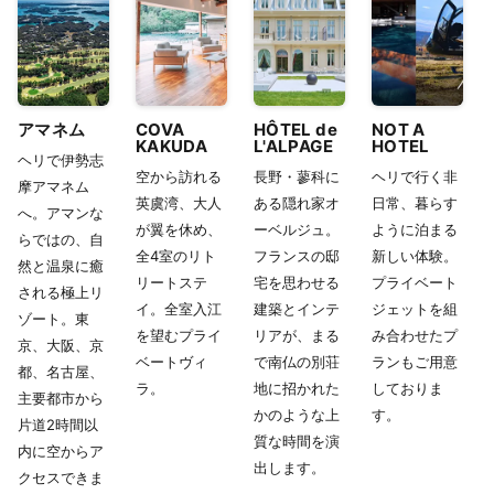
アマネム
COVA
HÔTEL de
NOT A
KAKUDA
L'ALPAGE
HOTEL
ヘリで伊勢志
空から訪れる
長野・蓼科に
ヘリで行く非
摩アマネム
英虞湾、大人
ある隠れ家オ
日常、暮らす
へ。アマンな
が翼を休め、
ーベルジュ。
ように泊まる
らではの、自
全4室のリト
フランスの邸
新しい体験。
然と温泉に癒
リートステ
宅を思わせる
プライベート
される極上リ
イ。全室入江
建築とインテ
ジェットを組
ゾート。東
を望むプライ
リアが、まる
み合わせたプ
京、大阪、京
ベートヴィ
で南仏の別荘
ランもご用意
都、名古屋、
ラ。
地に招かれた
しておりま
主要都市から
かのような上
す。
片道2時間以
質な時間を演
内に空からア
出します。
クセスできま